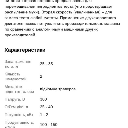
питания. Первая скорость предназначена для
перемешивания ингредиентов теста (что предотвращает
распыление муки). Вторая скорость (увеличенная) – для
замеса теста любой густоты. Применение двухскоростного
двигателя позволяет увеличить производительность машины
по сравнению с аналогичными машинами других
производителей.
Характеристики
Завантаження
25 - 35
тіста, кг
Кількість
2
швидкостей
Механізм
підйомна траверса
підняття голови
Напруга, В
380
Об'єм діжі, л
25 - 40
Потужність, кВт
1 - 2
Продуктивність,
100 - 150
кг/год