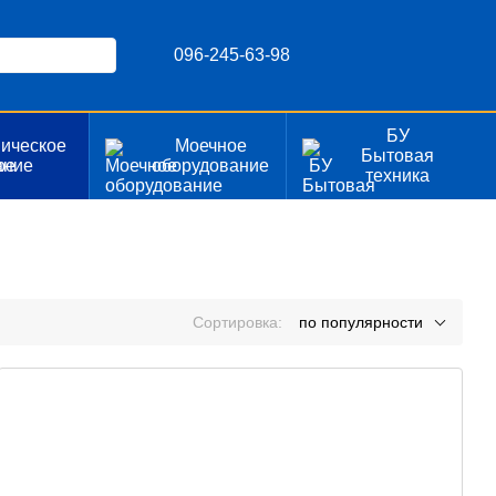
096-245-63-98
БУ
ическое
Моечное
Бытовая
ание
оборудование
техника
Сортировка:
по популярности