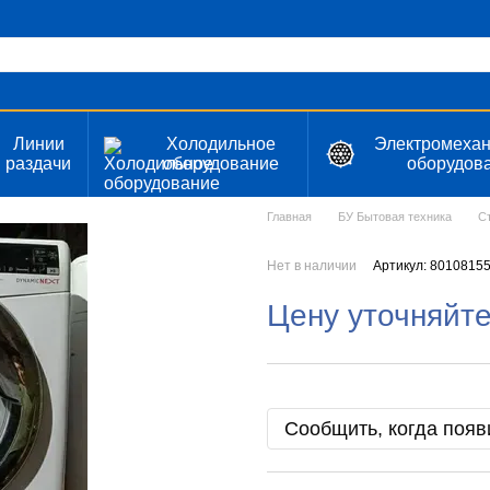
Линии
Холодильное
Электромехан
раздачи
оборудование
оборудов
Главная
БУ Бытовая техника
С
Нет в наличии
Артикул: 8010815
Цену уточняйт
Сообщить, когда появ