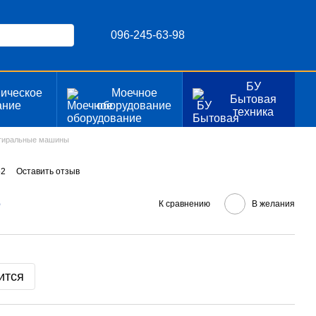
096-245-63-98
БУ
ическое
Моечное
Бытовая
ание
оборудование
техника
тиральные машины
52
Оставить отзыв
е
К сравнению
В желания
ится