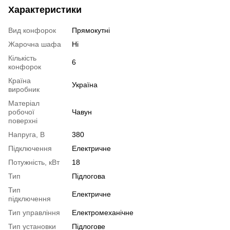
Характеристики
Вид конфорок
Прямокутні
Жарочна шафа
Ні
Кількість
6
конфорок
Країна
Україна
виробник
Матеріал
робочої
Чавун
поверхні
Напруга, В
380
Підключення
Електричне
Потужність, кВт
18
Тип
Підлогова
Тип
Електричне
підключення
Тип управління
Електромеханічне
Тип установки
Підлогове