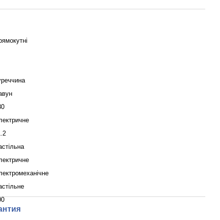
рямокутні
уреччина
авун
80
лектричне
.2
астільна
лектричне
лектромеханічне
астільне
00
антия