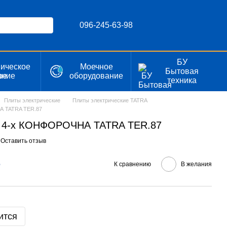
096-245-63-98
БУ
ическое
Моечное
Бытовая
ание
оборудование
техника
Плиты электрические
Плиты электрические TATRA
 TATRA TER.87
4-х КОНФОРОЧНА TATRA TER.87
Оставить отзыв
е
К сравнению
В желания
ится