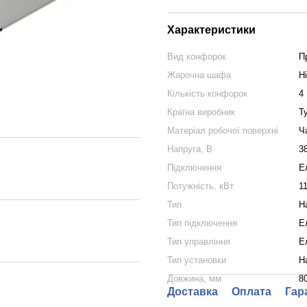
Характеристики
Вид конфорок
П
Жарочна шафа
Ні
Кількість конфорок
4
Країна виробник
Т
Матеріал робочої поверхні
Ч
Напруга, В
3
Підключення
Е
Потужність, кВт
11
Тип
Н
Тип підключення
Е
Тип управління
Е
Тип установки
Н
Довжина, мм
8
Доставка
Оплата
Гар