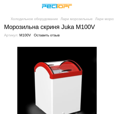
Холодильное оборудование
Лари морозильные
Лари моро
Морозильна скриня Juka M100V
Артикул:
M100V
Оставить отзыв