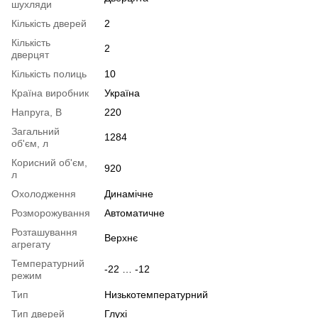
шухляди
Кількість дверей
2
Кількість
2
дверцят
Кількість полиць
10
Країна виробник
Україна
Напруга, В
220
Загальний
1284
об'єм, л
Корисний об'єм,
920
л
Охолодження
Динамічне
Розморожування
Автоматичне
Розташування
Верхнє
агрегату
Температурний
-22 … -12
режим
Тип
Низькотемпературний
Тип дверей
Глухі