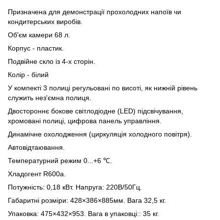
Призначена для демонстрації прохолодних напоїв чи
кондитерських виробів.
Об'єм камери 68 л.
Корпус - пластик.
Подвійне скло із 4-х сторін.
Колір - білий
У компекті 3 полиці регульовані по висоті, як нижній рівень
служить нез'ємна полиця.
Двостороннє бокове світлодіодне (LED) підсвічування,
хромовані полиці, цифрова панель управління.
Динамічне охолодження (циркуляція холодного повітря).
Автовідтаювання.
Температурний режим 0...+6 ℃.
Хладогент R600a.
Потужність: 0,18 кВт. Напруга: 220В/50Гц.
Габаритні розміри: 428×386×885мм. Вага 32,5 кг.
Упаковка: 475×432×953.
Вага в упаковці:
: 35 кг.