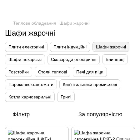
Теплове обладнання
Шафи жарочні
Шафи жарочні
Плити електричні
Плити індукційні
Шафи жарочні
Шафи пекарські
Сковороди електричні
Блинниці
Розстойки
Столи теплові
Печі для піци
Пароконвектавтомати
Кип'ятильники промислові
Котли харчоварильні
Грилі
Фільтр
За популярністю