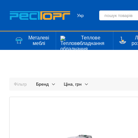
Перейти до основного контенту
Укр
Металеві
Теплове
Л
меблі
обладнання
ро
Фільтр
Бренд
Ціна, грн