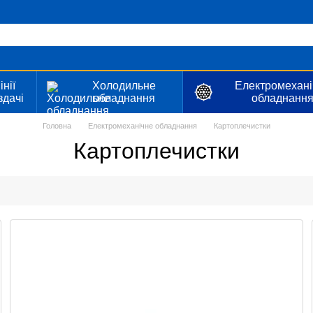
інії
Холодильне
Електромехані
здачі
обладнання
обладнанн
Головна
Електромеханічне обладнання
Картоплечистки
Картоплечистки