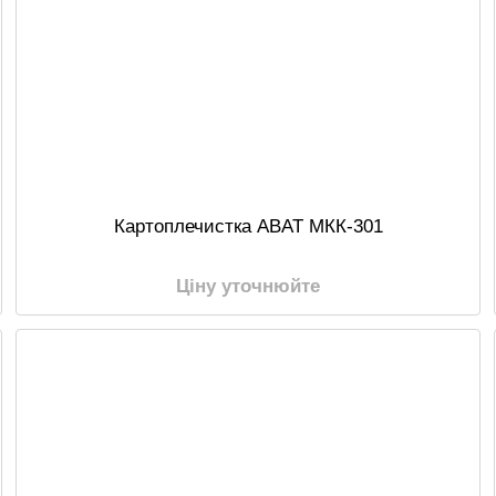
Картоплечистка ABAT МКК-301
Ціну уточнюйте