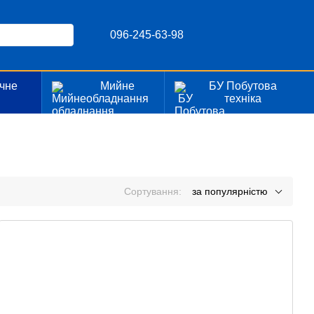
096-245-63-98
чне
Мийне
БУ Побутова
я
обладнання
техніка
Сортування:
за популярністю