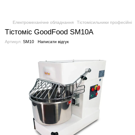
Електромеханічне обладнання
Тістомісильники професійні
Тістоміс GoodFood SM10A
Артикул:
SM10
Написати відгук