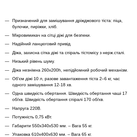
Призначений для замішування дріжджового тіста: піца,
булочки, пиріжки, хліб.
Мікровимикач на сітці діжі для безпеки.
Надійний ланцюговий привід.
Діжа, захисна сітка діжі та спіраль тістомісу з нерж.сталі.
Низький рівень шуму.
Діжа незнімна 260х200h, непідйомний робочий механізм.
Об'єм діжі 10 л, разове завантаження тіста 2–6 кг, час
одного замішування 12-18 хв.
Одна швидкість обертання. Швидкість обертання чаші 17
об/хв. Швидкість обертання спіралі 170 об/хв.
Напруга 220В.
Потужність 0,75 кВт.
Габарити 550х340х530 мм. – Вага 55 кг.
Упаковка 610х400х630 мм. – Вага 65 кг.