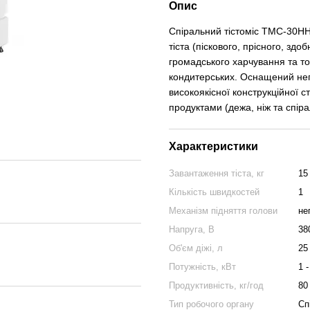
Опис
Спіральний тістоміс ТМС-30НН
тіста (піскового, прісного, зд
громадського харчування та то
кондитерських. Оснащений не
високоякісної конструкційної с
продуктами (дежа, ніж та спірал
Характеристики
Завантаження тіста, кг
15
Кількість швидкостей
1
Механізм підняття голови
не
Напруга, В
38
Об'єм діжі, л
25
Потужність, кВт
1 -
Продуктивність, кг/год
80
Тип робочого органу
Сп