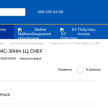
096-245-63-98
чне
Мийне
БУ Побутова
я
обладнання
техніка
ння
Тістомісильники професійні
Спіральний тістоміс ТМС-30НН-1Ц CHEF
 ТМС-30НН-1Ц CHEF
41000019538
Написати відгук
Порівняти
В бажання
иться