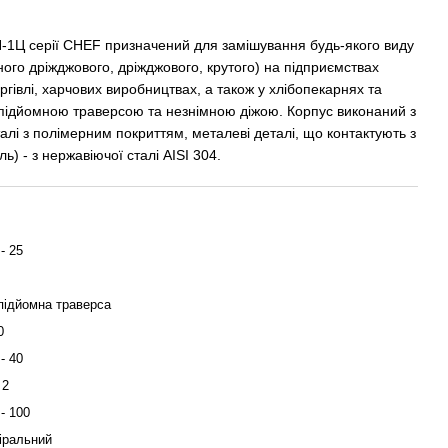
-1Ц серії CHEF призначений для замішування будь-якого виду
обного дріжджового, дріжджового, крутого) на підприємствах
ргівлі, харчових виробництвах, а також у хлібопекарнях та
підйомною траверсою та незнімною діжою. Корпус виконаний з
талі з полімерним покриттям, металеві деталі, що контактують з
ь) - з нержавіючої сталі AISI 304.
 - 25
підйомна траверса
0
 - 40
 2
 - 100
іральний