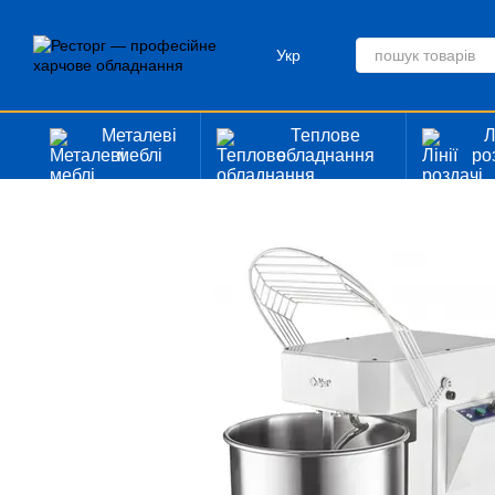
Перейти до основного контенту
Укр
Металеві
Теплове
Л
меблі
обладнання
ро