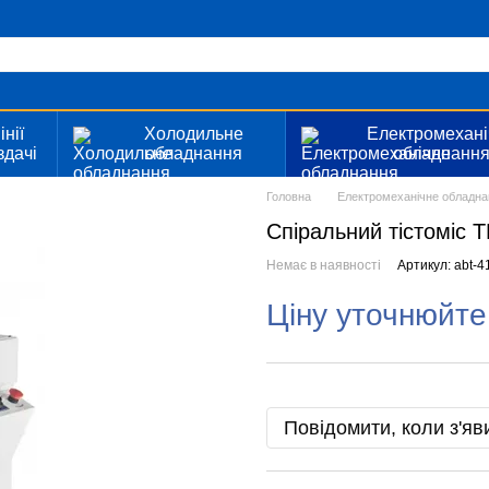
інії
Холодильне
Електромехані
здачі
обладнання
обладнанн
Головна
Електромеханічне обладна
Спіральний тістоміс
Немає в наявності
Артикул: abt-
Ціну уточнюйте
Повідомити, коли з'яв