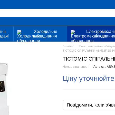
інії
Холодильне
Електромехані
здачі
обладнання
обладнанн
Головна
Електромеханічне обладна
ТІСТОМІС СПІРАЛЬНИЙ ASM32F 2S 3
ТІСТОМІС СПІРАЛЬН
Немає в наявності
Артикул: ASM
Ціну уточнюйте
Повідомити, коли з'яв