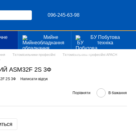
096-245-63-98
чне
Мийне
БУ Побутова
я
обладнання
техніка
ння
Тістомісильники професійні
Тістомісильники професійні APACH
Ф
ИЙ ASM32F 2S 3Ф
32F 2S 3Ф
Написати відгук
Порівняти
В бажання
иться