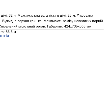
і: 32 л. Максимальна вага тіста в діжі: 25 кг. Фіксована
а. Відкидна верхня кришка. Можливість замісу невеликих порцій
. Спіральний місильний орган. Габарити: 424х735х805 мм.
а: 86,6 кг.
антія