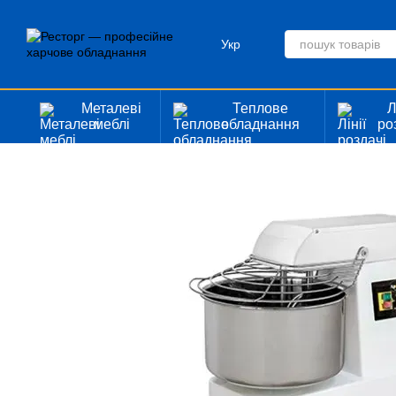
Перейти до основного контенту
Укр
Металеві
Теплове
Л
меблі
обладнання
ро