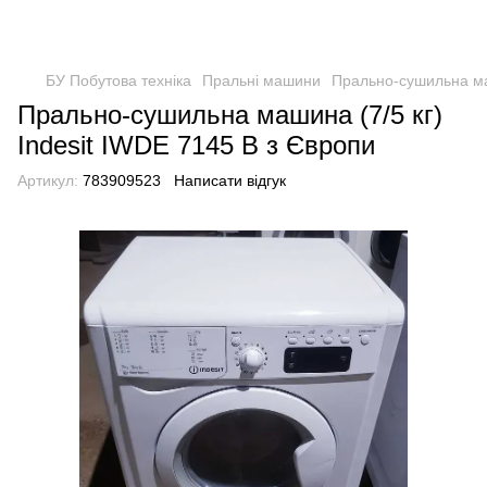
БУ Побутова техніка
Пральні машини
Прально-сушильна маш
Прально-сушильна машина (7/5 кг)
Indesit IWDE 7145 B з Європи
Артикул:
783909523
Написати відгук