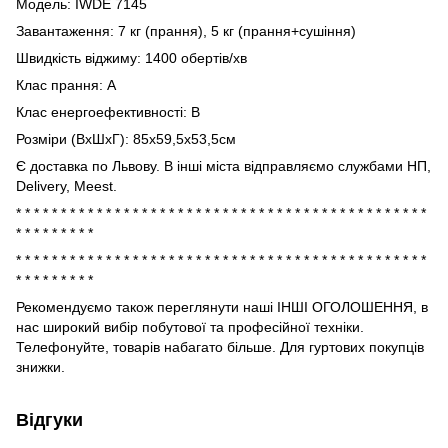
Модель: IWDE 7145
Завантаження: 7 кг (прання), 5 кг (прання+сушіння)
Швидкість віджиму: 1400 обертів/хв
Клас прання: А
Клас енергоефективності: B
Розміри (ВxШxГ): 85x59,5x53,5см
Є доставка по Львову. В інші міста відправляємо службами НП,
Delivery, Meest.
* * * * * * * * * * * * * * * * * * * * * * * * * * * * * * * * * * * * * * * * * * * * * *
* * * * * * * * *
* * * * * * * * * * * * * * * * * * * * * * * * * * * * * * * * * * * * * * * * * * * * * *
* * * * * * * * *
Рекомендуємо також переглянути наші ІНШІ ОГОЛОШЕННЯ, в
нас широкий вибір побутової та професійної техніки.
Телефонуйте, товарів набагато більше. Для гуртових покупців
знижки.
Відгуки