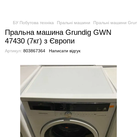
БУ Побутова техніка
Пральні машини
Пральні машини Grun
Пральна машина Grundig GWN
47430 (7кг) з Європи
Артикул:
803867364
Написати відгук