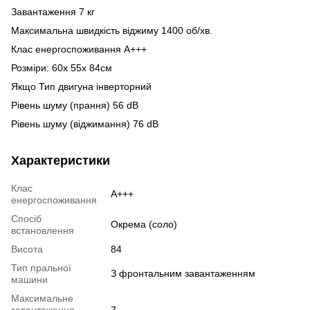
Завантаження 7 кг
Максимальна швидкість віджиму 1400 об/хв.
Клас енергоспоживання A+++
Розміри: 60х 55х 84см
Якщо Тип двигуна інверторний
Рівень шуму (прання) 56 dB
Рівень шуму (віджимання) 76 dB
Характеристики
Клас
A+++
енергоспоживання
Спосіб
Окрема (соло)
встановлення
Висота
84
Тип пральної
З фронтальним завантаженням
машини
Максимальне
завантаження
7