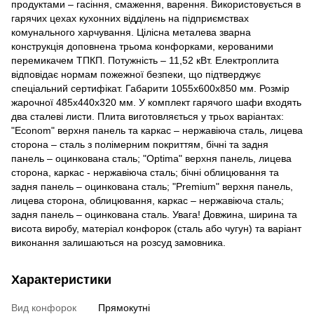
продуктами – гасіння, смаження, варення. Використовується в
гарячих цехах кухонних відділень на підприємствах
комунального харчування. Цілісна металева зварна
конструкція доповнена трьома конфорками, керованими
перемикачем ТПКП. Потужність – 11,52 кВт. Електроплита
відповідає нормам пожежної безпеки, що підтверджує
спеціальний сертифікат. Габарити 1055х600х850 мм. Розмір
жарочної 485х440х320 мм. У комплект гарячого шафи входять
два сталеві листи. Плита виготовляється у трьох варіантах:
"Econom" верхня панель та каркас – нержавіюча сталь, лицева
сторона – сталь з полімерним покриттям, бічні та задня
панель – оцинкована сталь; "Optima" верхня панель, лицева
сторона, каркас - нержавіюча сталь; бічні облицювання та
задня панель – оцинкована сталь; "Premium" верхня панель,
лицева сторона, облицювання, каркас – нержавіюча сталь;
задня панель – оцинкована сталь. Увага! Довжина, ширина та
висота виробу, матеріал конфорок (сталь або чугун) та варіант
виконання залишаються на розсуд замовника.
Характеристики
Вид конфорок
Прямокутні