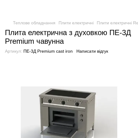
Теплове обладнання
Плити електричні
Плити електричні Re
Плита електрична з духовкою ПЕ-3Д
Premium чавунна
Артикул:
ПЕ-3Д Premium cast iron
Написати відгук