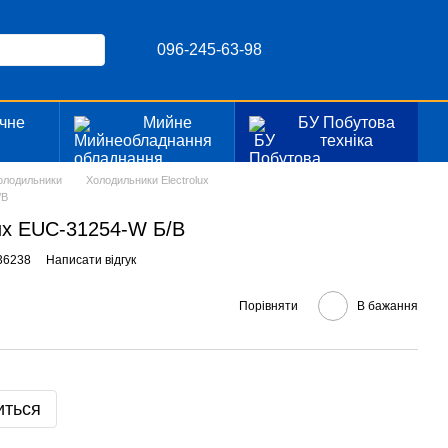
096-245-63-98
чне
Мийне
БУ Побутова
я
обладнання
техніка
олодильники
Холодильники Electrolux
/В
lux EUC-31254-W Б/В
36238
Написати відгук
Порівняти
В бажання
иться