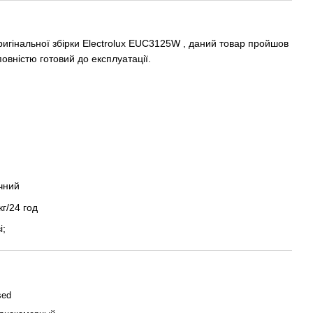
игінальної збірки Electrolux EUC3125W , даний товар пройшов
овністю готовий до експлуатації.
чний
г/24 год
і;
sed