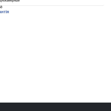
днокамерный
68
антія