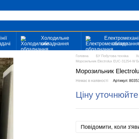
інії
Холодильне
Електромехані
здачі
обладнання
обладнанн
Головна
БУ Побутова техніка
Х
Морозильник Electrolux EUC-31254-W Б
Морозильник Electro
Немає в наявності
Артикул: 8035
Ціну уточнюйте
Повідомити, коли з'яв