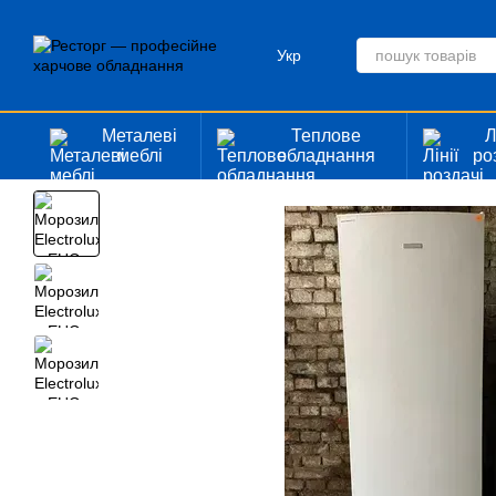
Перейти до основного контенту
Укр
Металеві
Теплове
Л
меблі
обладнання
ро