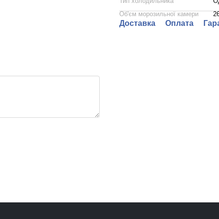
Тип холодильника
О
Об'єм морозильної камери
2
Доставка
Оплата
Гар