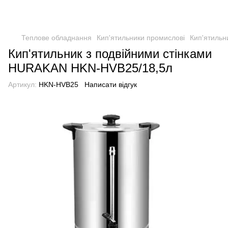
Теплове обладнання
Кип'ятильники промислові
Кип'ятиль
Кип'ятильник з подвійними стінками
HURAKAN HKN-HVB25/18,5л
Артикул:
HKN-HVB25
Написати відгук