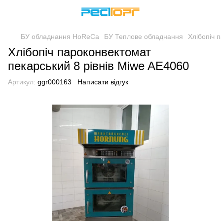
БУ обладнання HoReCa
БУ Теплове обладнання
Хлібопіч 
Хлібопіч пароконвектомат
пекарський 8 рівнів Miwe AE4060
Артикул:
ggr000163
Написати відгук