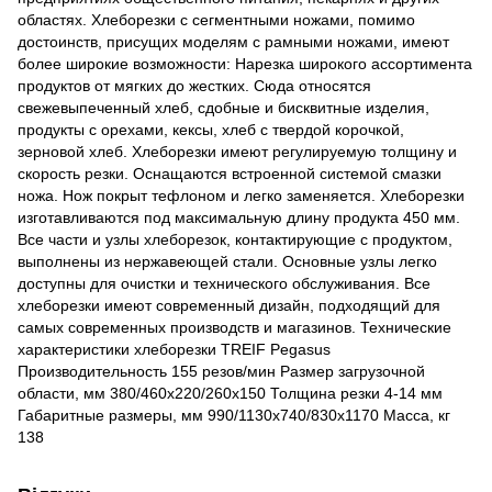
областях. Хлеборезки с сегментными ножами, помимо
достоинств, присущих моделям с рамными ножами, имеют
более широкие возможности: Нарезка широкого ассортимента
продуктов от мягких до жестких. Сюда относятся
свежевыпеченный хлеб, сдобные и бисквитные изделия,
продукты с орехами, кексы, хлеб с твердой корочкой,
зерновой хлеб. Хлеборезки имеют регулируемую толщину и
скорость резки. Оснащаются встроенной системой смазки
ножа. Нож покрыт тефлоном и легко заменяется. Хлеборезки
изготавливаются под максимальную длину продукта 450 мм.
Все части и узлы хлеборезок, контактирующие с продуктом,
выполнены из нержавеющей стали. Основные узлы легко
доступны для очистки и технического обслуживания. Все
хлеборезки имеют современный дизайн, подходящий для
самых современных производств и магазинов. Технические
характеристики хлеборезки TREIF Pegasus
Производительность 155 резов/мин Размер загрузочной
области, мм 380/460х220/260х150 Толщина резки 4-14 мм
Габаритные размеры, мм 990/1130х740/830х1170 Масса, кг
138