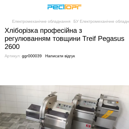
Електромеханічне обладнання
БУ Електромеханічне облад
Хліборізка професійна з
регулюванням товщини Treif Pegasus
2600
Артикул:
ggr000039
Написати відгук