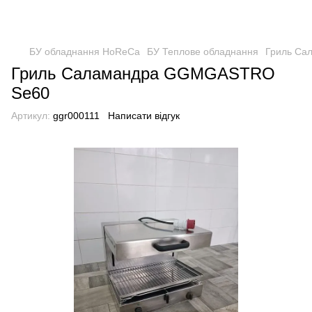
БУ обладнання HoReCa
БУ Теплове обладнання
Гриль С
Гриль Саламандра GGMGASTRO
Se60
Артикул:
ggr000111
Написати відгук