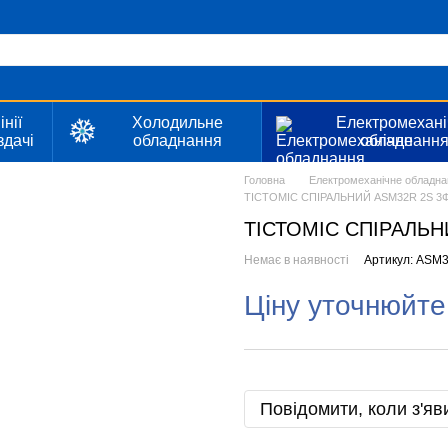
інії
Холодильне
Електромехані
здачі
обладнання
обладнанн
Головна
Електромеханічне обладна
ТІСТОМІС СПІРАЛЬНИЙ ASM32R 2S 3Ф
ТІСТОМІС СПІРАЛЬН
Немає в наявності
Артикул: ASM
Ціну уточнюйте
Повідомити, коли з'яв