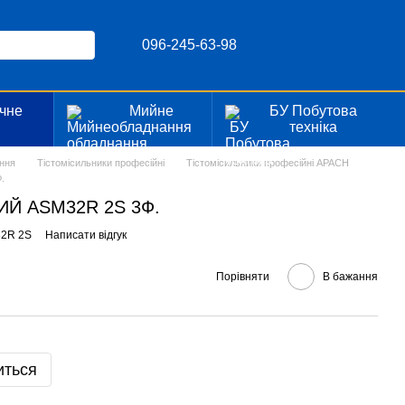
096-245-63-98
чне
Мийне
БУ Побутова
я
обладнання
техніка
ння
Тістомісильники професійні
Тістомісильники професійні APACH
.
ИЙ ASM32R 2S 3Ф.
32R 2S
Написати відгук
Порівняти
В бажання
иться