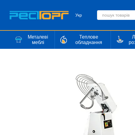
Перейти до основного контенту
Укр
Металеві
Теплове
Л
меблі
обладнання
ро