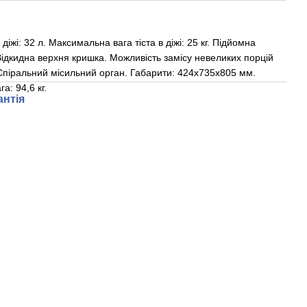
і: 32 л. Максимальна вага тіста в діжі: 25 кг. Підйомна
 Відкидна верхня кришка. Можливість замісу невеликих порцій
. Спіральний місильний орган. Габарити: 424х735х805 мм.
а: 94,6 кг.
антія