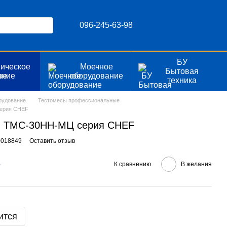
096-245-63-98
БУ
ическое
Моечное
Бытовая
ание
оборудование
техника
рудование
Тестомесы профессиональные
серия CHEF
й ТМС-30НН-МЦ серия CHEF
0018849
Оставить отзыв
е
К сравнению
В желания
ится