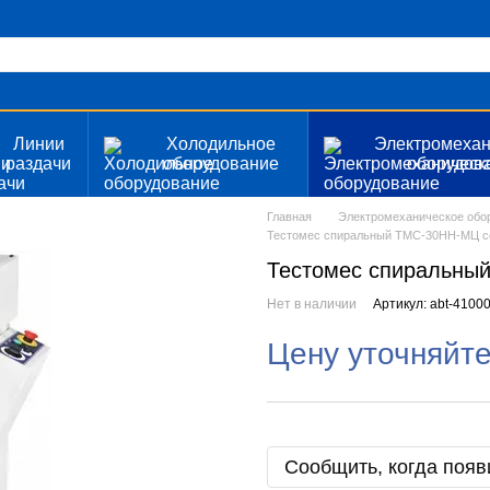
Линии
Холодильное
Электромехан
раздачи
оборудование
оборудов
Главная
Электромеханическое обо
Тестомес спиральный ТМС-30НН-МЦ 
Тестомес спиральны
Нет в наличии
Артикул: abt-4100
Цену уточняйт
Сообщить, когда появ