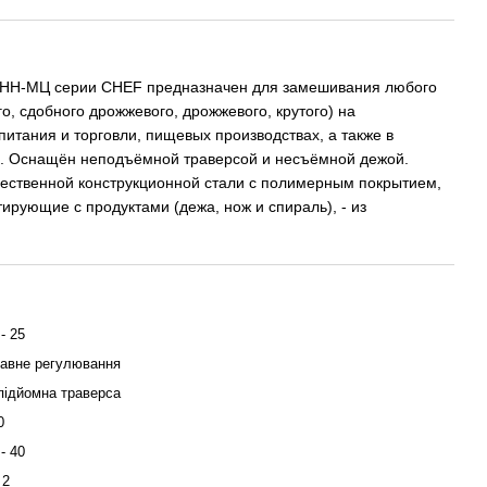
НН-МЦ серии CHEF предназначен для замешивания любого
го, сдобного дрожжевого, дрожжевого, крутого) на
итания и торговли, пищевых производствах, а также в
х. Оснащён неподъёмной траверсой и несъёмной дежой.
чественной конструкционной стали с полимерным покрытием,
ирующие с продуктами (дежа, нож и спираль), - из
 - 25
авне регулювання
підйомна траверса
0
 - 40
 2