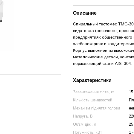
Описание
Спиральный тестомес ТМС-30
вида теста (песочного, пресно
предприятиях общественного п
хлебопекарнях и кондитерски
Корпус выполнен из высокока
металлические детали, контакт
нержавеющей стали AISI 304.
Характеристики
Завантаження тіста, кг
15
Кількість швидкостей
Пл
Механізм підняття голови
не
Напруга, В
22
Об'єм діжі, л
25
Потужність, кВт
1 -