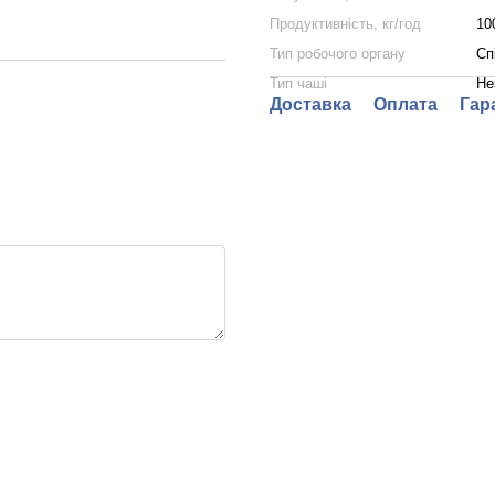
Продуктивність, кг/год
10
Тип робочого органу
Сп
Тип чаші
Не
Доставка
Оплата
Гар