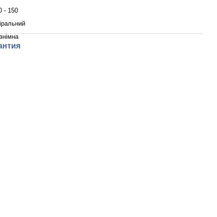
0 - 150
іральний
знімна
антия