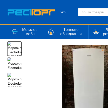
Перейти до основного контенту
Укр
Металеві
Теплове
Л
меблі
обладнання
ро