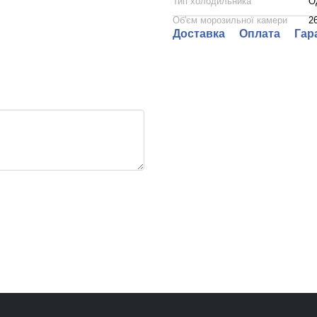
Тип холодильника
О
Об'єм морозильної камери
2
Доставка
Оплата
Гар