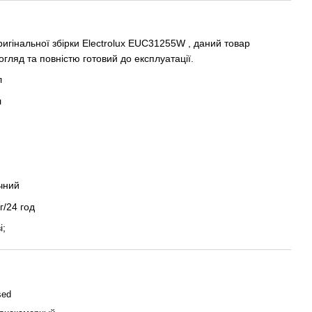
игінальної збірки Electrolux EUC31255W , даний товар
гляд та повністю готовий до експлуатації.
л
л
чний
г/24 год
і;
sed