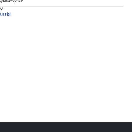
днокамерный
68
антія