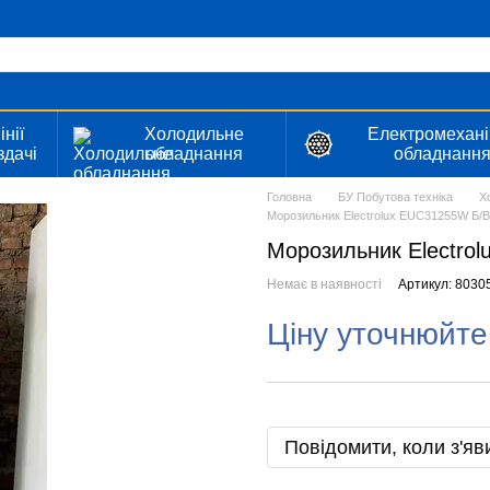
інії
Холодильне
Електромехані
здачі
обладнання
обладнанн
Головна
БУ Побутова техніка
Х
Морозильник Electrolux EUC31255W Б/В
Морозильник Electro
Немає в наявності
Артикул: 8030
Ціну уточнюйте
Повідомити, коли з'яв