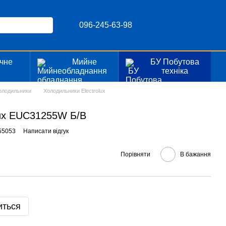
096-245-63-98
чне
Мийне
БУ Побутова
я
обладнання
техніка
олодильники
Холодильники Electrolux
lux EUC31255W Б/В
55053
Написати відгук
Порівняти
В бажання
иться